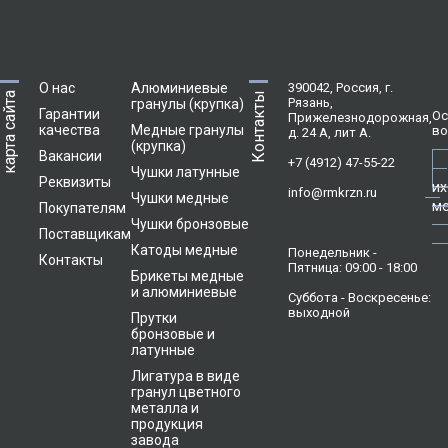
О нас
Алюминиевые
390042, Россия, г.
карта сайта
Контакты
Рязань,
гранулы (крупка)
Гарантии
Ос
Прижелезнодорожная,
качества
Медные гранулы
во
д. 24 А, лит А.
(крупка)
Вакансии
+7 (4912) 47-55-22
Чушки латунные
Реквизиты
их
info@rmkrzn.ru
Чушки медные
м
Покупателям
Чушки бронзовые
Поставщикам
Катоды медные
Понедельник -
Контакты
Пятница: 09:00 - 18:00
Брикеты медные
и алюминиевые
Суббота - Воскресенье:
выходной
Прутки
бронзовые и
латунные
Лигатура в виде
гранул цветного
металла и
продукция
завода